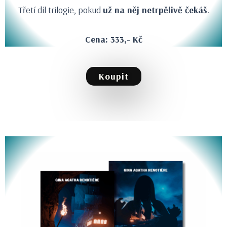
Třetí díl trilogie, pokud
už na něj netrpělivě čekáš
.
Cena: 333,- Kč
Koupit