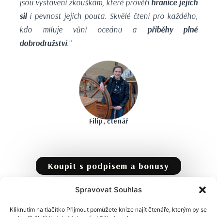
jsou vystaveni zkouškám, které prověří
hranice jejich
sil
i pevnost jejich pouta. Skvělé čtení pro každého,
kdo miluje vůni oceánu a
příběhy plné
dobrodružství
.“
Filip, čtenář
Koupit s podpisem a bonusy
Spravovat Souhlas
Kliknutím na tlačítko Přijmout pomůžete knize najít čtenáře, kterým by se