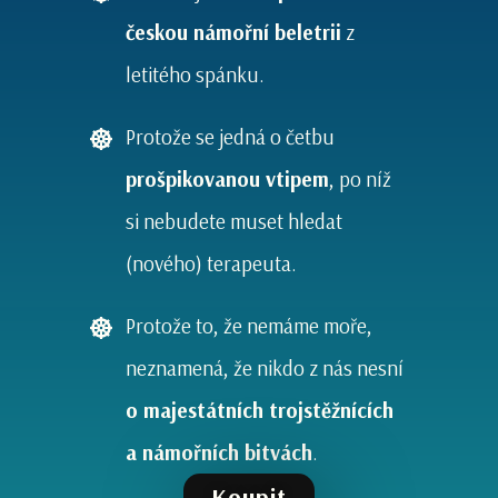
českou námořní beletrii
z
letitého spánku.
Protože se jedná o četbu
prošpikovanou vtipem
, po níž
si nebudete muset hledat
(nového) terapeuta.
Protože to, že nemáme moře,
neznamená, že nikdo z nás nesní
o majestátních trojstěžnících
a námořních bitvách
.
Koupit