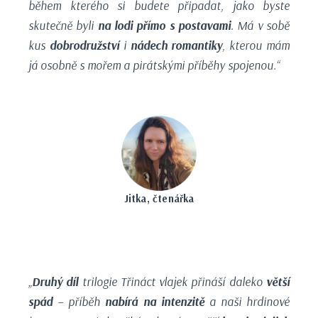
během kterého si budete připadat, jako byste
skutečně byli
na lodi přímo s postavami
. Má v sobě
kus
dobrodružství
i
nádech romantiky
, kterou mám
já osobně s mořem a pirátskými příběhy spojenou.“
Jitka, čtenářka
„
Druhý díl
trilogie
Třináct vlajek
přináší daleko
větší
spád
– příběh
nabírá na intenzitě
a naši hrdinové