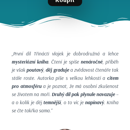
„
První díl Třinácti vlajek je dobrodružná a lehce
mysteriózní kniha
. Čtení je spíše
nenáročné
, příběh
je však
poutavý
,
děj graduje
a zvědavost čtenáře tak
stále roste. Autorka píše s velkou lehkostí a
citem
pro atmosféru
a je poznat, že má osobní zkušenost
se životem na moři.
Druhý díl pak plynule navazuje
–
a o kolik je děj
temnější
, o to víc je
napínavý
. Kniha
se čte takřka sama.“