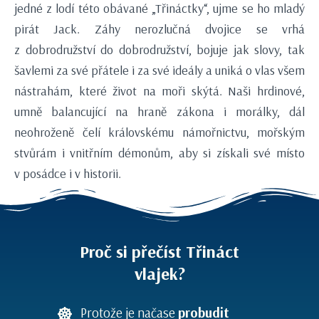
jedné z lodí této obávané „Třináctky“, ujme se ho mladý
pirát Jack. Záhy nerozlučná dvojice se vrhá
z dobrodružství do dobrodružství, bojuje jak slovy, tak
šavlemi za své přátele i za své ideály a uniká o vlas všem
nástrahám, které život na moři skýtá. Naši hrdinové,
umně balancující na hraně zákona i morálky, dál
neohroženě čelí královskému námořnictvu, mořským
stvůrám i vnitřním démonům, aby si získali své místo
v posádce i v historii.
Proč si přečíst Třináct
vlajek?
Protože je načase
probudit